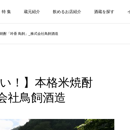
特 集
蔵元紹介
飲めるお店紹介
酒蔵を探す
焼酎「吟香 鳥飼」_株式会社鳥飼酒造
い！】本格米焼酎
式会社鳥飼酒造