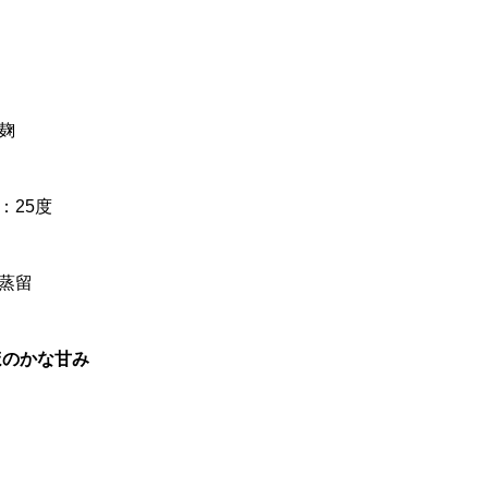
麹
：25度
蒸留
ほのかな甘み