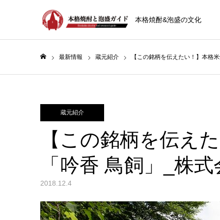
本格焼酎&泡盛の文化
最新情報
蔵元紹介
【この銘柄を伝えたい！】本格米
ホーム
蔵元紹介
【この銘柄を伝えた
「吟香 鳥飼」_株
2018.12.4