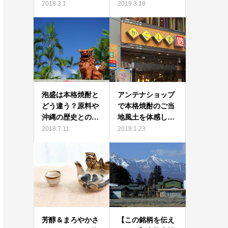
2018.3.1
2019.3.18
泡盛は本格焼酎と
アンテナショップ
どう違う？原料や
で本格焼酎のご当
沖縄の歴史との…
地風土を体感し…
2018.7.11
2019.1.23
芳醇＆まろやかさ
【この銘柄を伝え