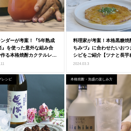
テンダーが考案！『5年熟成
料理家が考案！本格黒糖焼
楽』を使った意外な組み合
ちみづ』に合わせたいおつ
で作る本格焼酎カクテルレ…
シピをご紹介【ツナと長芋
こ…
.11
2024.03.3
グレシピ
本格焼酎・泡盛の楽しみ方