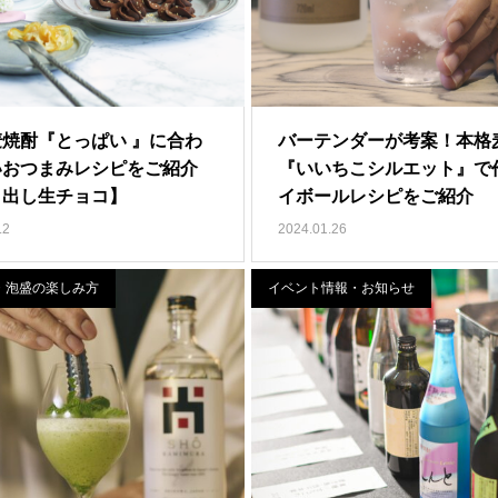
焼酎『とっぱい 』に合わ
バーテンダーが考案！本格
いおつまみレシピをご紹介
『いいちこシルエット』で
り出し生チョコ】
イボールレシピをご紹介
.2
2024.01.26
・泡盛の楽しみ方
イベント情報・お知らせ