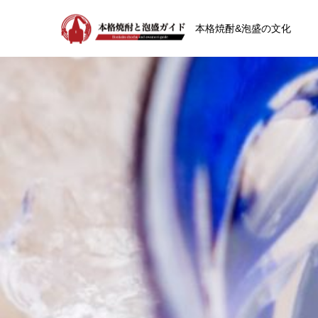
本格焼酎&泡盛の文化