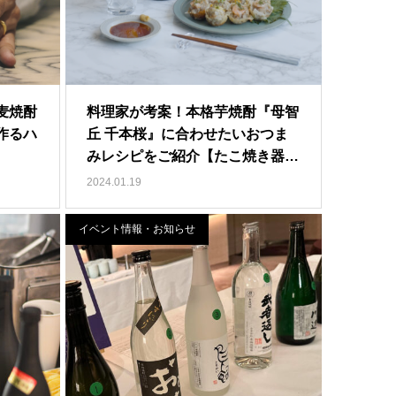
麦焼酎
料理家が考案！本格芋焼酎『母智
作るハ
丘 千本桜』に合わせたいおつま
みレシピをご紹介【たこ焼き器
で…
2024.01.19
イベント情報・お知らせ