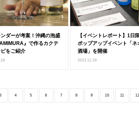
テンダーが考案！沖縄の泡盛
【イベントレポート】1日
AMIMURA』で作るカクテ
ポップアップイベント「ネ
シピをご紹介
酒場」を開催
.28
2023.12.28
3
4
5
6
7
8
9
10
11
1