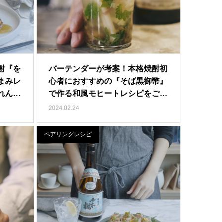
酎『を
バーテンダーが考案！本格焼酎初
まみレ
心者におすすめの『そば黒御幣』
れん
で作る和風モヒートレシピをご
紹…
2024.02.24
ペアリングレシピ