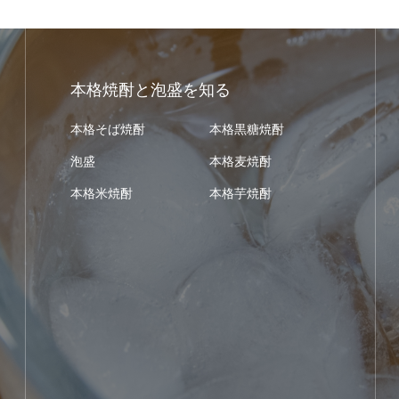
本格焼酎と泡盛を知る
本格そば焼酎
本格黒糖焼酎
泡盛
本格麦焼酎
本格米焼酎
本格芋焼酎