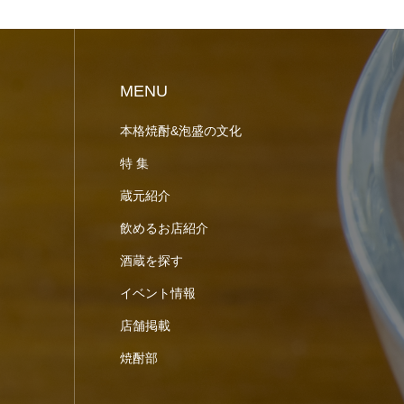
MENU
本格焼酎&泡盛の文化
特 集
蔵元紹介
飲めるお店紹介
酒蔵を探す
イベント情報
店舗掲載
焼酎部