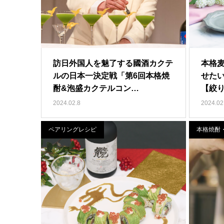
訪日外国人を魅了する國酒カクテ
本格麦
ルの日本一決定戦「第6回本格焼
せた
酎&泡盛カクテルコン…
【絞
2024.02.8
2024.02
ペアリングレシピ
本格焼酎