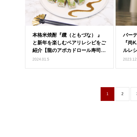
本格米焼酎『纜（ともづな） 』
バー
と新年を楽しむペアリレシピをご
『尚K
紹介【龍のアボカドロール寿司】
ルレ
…
2024.01.5
2023.12
1
2