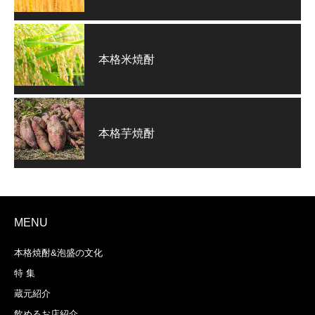
本格米焼酎
本格芋焼酎
MENU
本格焼酎&泡盛の文化
特 集
蔵元紹介
飲めるお店紹介