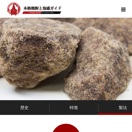
歴史
特徴
製法
本格焼酎&泡盛を知る