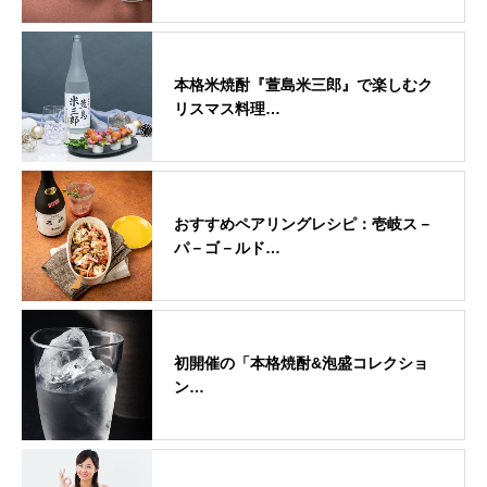
本格米焼酎『萱島米三郎』で楽しむク
リスマス料理…
おすすめペアリングレシピ：壱岐ス－
パ－ゴ－ルド…
初開催の「本格焼酎&泡盛コレクショ
ン…