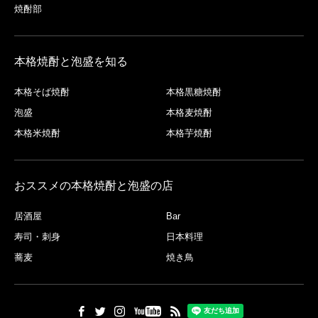
焼酎部
本格焼酎と泡盛を知る
本格そば焼酎
本格黒糖焼酎
泡盛
本格麦焼酎
本格米焼酎
本格芋焼酎
おススメの本格焼酎と泡盛の店
居酒屋
Bar
寿司・刺身
日本料理
蕎麦
焼き鳥