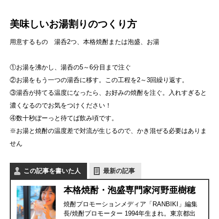
美味しいお湯割りのつくり方
用意するもの 湯呑2つ、本格焼酎または泡盛、お湯
①お湯を沸かし、湯呑の5～6分目まで注ぐ
②お湯をもう一つの湯呑に移す。この工程を2～3回繰り返す。
③湯呑が持てる温度になったら、お好みの焼酎を注ぐ。入れすぎると
濃くなるのでお気をつけください！
④数十秒ぼーっと待てば飲み頃です。
※お湯と焼酎の温度差で対流が生じるので、かき混ぜる必要はありま
せん
この記事を書いた人
最新の記事
本格焼酎・泡盛専門家河野亜樹穂
焼酎プロモーションメディア「RANBIKI」編集
長/焼酎プロモーター 1994年生まれ。東京都出