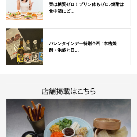
実は糖質ゼロ！プリン体もゼロ♪焼酎は
食中酒にピ…
バレンタインデー特別企画 “本格焼
酎・泡盛と日…