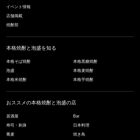
イベント情報
店舗掲載
焼酎部
本格焼酎と泡盛を知る
本格そば焼酎
本格黒糖焼酎
泡盛
本格麦焼酎
本格米焼酎
本格芋焼酎
おススメの本格焼酎と泡盛の店
居酒屋
Bar
寿司・刺身
日本料理
蕎麦
焼き鳥