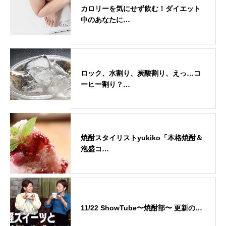
カロリーを気にせず飲む！ダイエット
中のあなたに…
ロック、水割り、炭酸割り、えっ…コ
ーヒー割り？…
焼酎スタイリストyukiko「本格焼酎＆
泡盛コ…
11/22 ShowTube〜焼酎部〜 更新の…