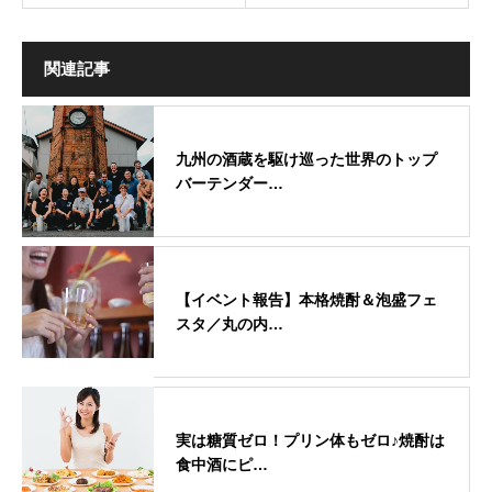
関連記事
九州の酒蔵を駆け巡った世界のトップ
バーテンダー…
【イベント報告】本格焼酎＆泡盛フェ
スタ／丸の内…
実は糖質ゼロ！プリン体もゼロ♪焼酎は
食中酒にピ…