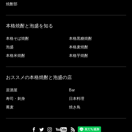
焼酎部
本格焼酎と泡盛を知る
本格そば焼酎
本格黒糖焼酎
泡盛
本格麦焼酎
本格米焼酎
本格芋焼酎
おススメの本格焼酎と泡盛の店
居酒屋
Bar
寿司・刺身
日本料理
蕎麦
焼き鳥