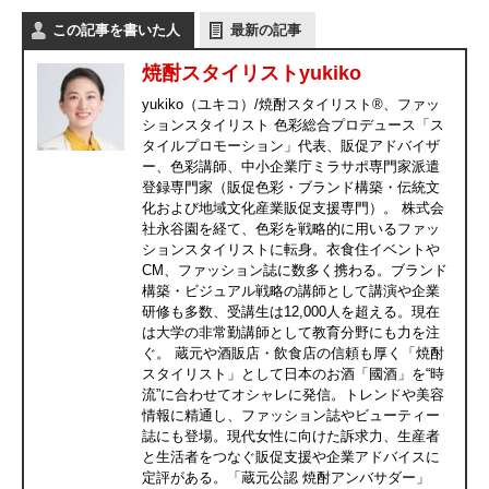
この記事を書いた人
最新の記事
焼酎スタイリストyukiko
yukiko（ユキコ）/焼酎スタイリスト®、ファッ
ションスタイリスト 色彩総合プロデュース「ス
タイルプロモーション」代表、販促アドバイザ
ー、色彩講師、中小企業庁ミラサポ専門家派遣
登録専門家（販促色彩・ブランド構築・伝統文
化および地域文化産業販促支援専門）。 株式会
社永谷園を経て、色彩を戦略的に用いるファッ
ションスタイリストに転身。衣食住イベントや
CM、ファッション誌に数多く携わる。ブランド
構築・ビジュアル戦略の講師として講演や企業
研修も多数、受講生は12,000人を超える。現在
は大学の非常勤講師として教育分野にも力を注
ぐ。 蔵元や酒販店・飲食店の信頼も厚く「焼酎
スタイリスト」として日本のお酒「國酒」を“時
流”に合わせてオシャレに発信。トレンドや美容
情報に精通し、ファッション誌やビューティー
誌にも登場。現代女性に向けた訴求力、生産者
と生活者をつなぐ販促支援や企業アドバイスに
定評がある。「蔵元公認 焼酎アンバサダー」