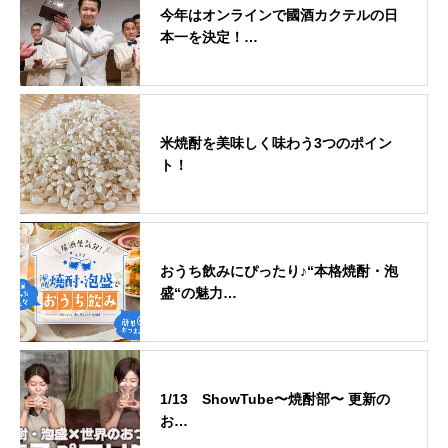
今年はオンラインで國酒カクテルの日
本一を決定！…
米焼酎を美味しく味わう3つのポイン
ト！
おうち飲みにぴったり♪“本格焼酎・泡
盛“の魅力…
1/13 ShowTube〜焼酎部〜 更新の
お…