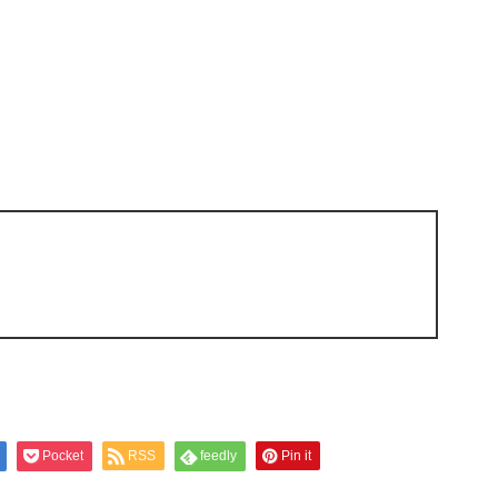
Pocket
RSS
feedly
Pin it