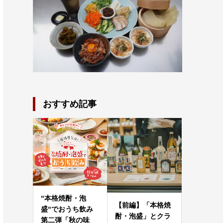
おすすめ記事
“本格焼酎・泡
【前編】「本格焼
盛“でおうち飲み
酎・泡盛」とクラ
第二弾「秋の味