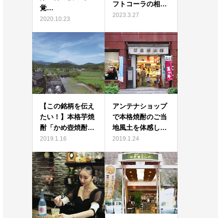
フトコーラの相…
覚…
2023.3.27
2020.10.23
【この銘柄を伝え
アンテナショップ
たい！】本格芋焼
で本格焼酎のご当
酎「かめ壺焼酎…
地風土を体感し…
2019.1.16
2019.1.24