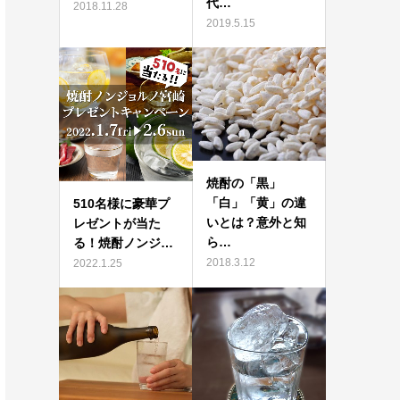
代…
2018.11.28
2019.5.15
焼酎の「黒」
「白」「黄」の違
510名様に豪華プ
いとは？意外と知
レゼントが当た
ら…
る！焼酎ノンジ…
2018.3.12
2022.1.25