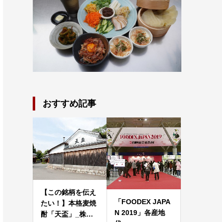
おすすめ記事
【この銘柄を伝え
「FOODEX JAPA
たい！】本格麦焼
N 2019」各産地
酎「天盃」_株…