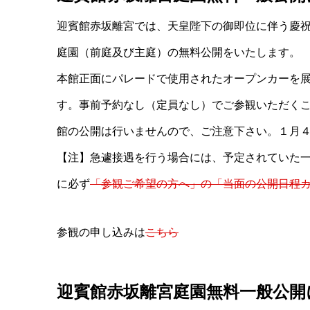
迎賓館赤坂離宮では、天皇陛下の御即位に伴う慶祝行
庭園（前庭及び主庭）の無料公開をいたします。
本館正面にパレードで使用されたオープンカーを
す。事前予約なし（定員なし）でご参観いただく
館の公開は行いませんので、ご注意下さい。１月
【注】急遽接遇を行う場合には、予定されていた
に必ず
「参観ご希望の方へ」の「当面の公開日程
参観の申し込みは
こちら
迎賓館赤坂離宮庭園無料一般公開