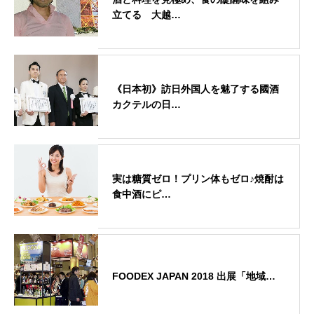
立てる 大越…
《日本初》訪日外国人を魅了する國酒
カクテルの日…
実は糖質ゼロ！プリン体もゼロ♪焼酎は
食中酒にピ…
FOODEX JAPAN 2018 出展「地域…