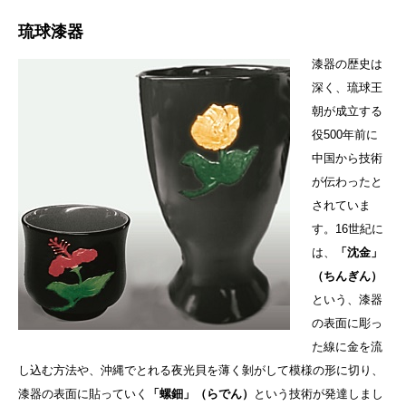
琉球漆器
漆器の歴史は
深く、琉球王
朝が成立する
役500年前に
中国から技術
が伝わったと
されていま
す。16世紀に
は、
「沈金」
（ちんぎん）
という、漆器
の表面に彫っ
た線に金を流
し込む方法や、沖縄でとれる夜光貝を薄く剝がして模様の形に切り、
漆器の表面に貼っていく
「螺鈿」（らでん）
という技術が発達しまし