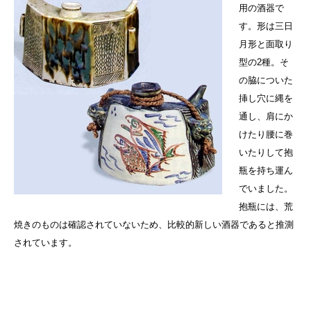
用の酒器で
す。形は三日
月形と面取り
型の2種。そ
の脇についた
挿し穴に縄を
通し、肩にか
けたり腰に巻
いたりして抱
瓶を持ち運ん
でいました。
抱瓶には、荒
焼きのものは確認されていないため、比較的新しい酒器であると推測
されています。