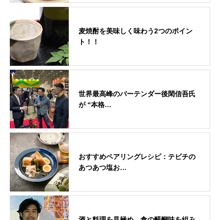
麦焼酎を美味しく味わう2つのポイン
ト！！
世界最高峰のバーテンダー後閑信吾氏
が “本格…
おすすめペアリングレシピ：テビチの
あつあつ塩お…
酒と料理を見極め、食の醍醐味を組み