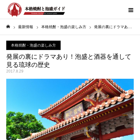
最新情報
本格焼酎・泡盛の楽しみ方
発展の裏にドラマあり！泡盛と酒器を通して見る琉球の歴史
ホーム
本格焼酎・泡盛の楽しみ方
発展の裏にドラマあり！泡盛と酒器を通して
見る琉球の歴史
2017.8.29