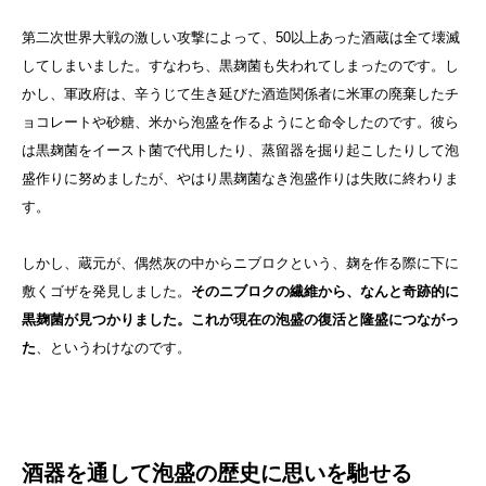
第二次世界大戦の激しい攻撃によって、50以上あった酒蔵は全て壊滅
してしまいました。すなわち、黒麹菌も失われてしまったのです。し
かし、軍政府は、辛うじて生き延びた酒造関係者に米軍の廃棄したチ
ョコレートや砂糖、米から泡盛を作るようにと命令したのです。彼ら
は黒麹菌をイースト菌で代用したり、蒸留器を掘り起こしたりして泡
盛作りに努めましたが、やはり黒麹菌なき泡盛作りは失敗に終わりま
す。
しかし、蔵元が、偶然灰の中からニブロクという、麹を作る際に下に
敷くゴザを発見しました。
そのニブロクの繊維から、なんと奇跡的に
黒麹菌が見つかりました。これが現在の泡盛の復活と隆盛につながっ
た
、というわけなのです。
酒器を通して泡盛の歴史に思いを馳せる