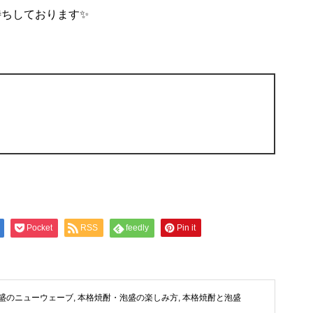
ちしております✨
Pocket
RSS
feedly
Pin it
盛のニューウェーブ
,
本格焼酎・泡盛の楽しみ方
,
本格焼酎と泡盛