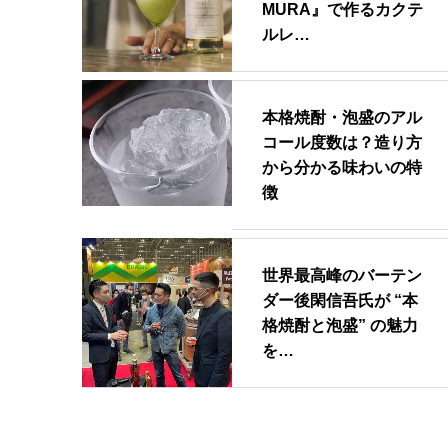
MURA』で作るカクテ
ルレ…
本格焼酎・泡盛のアル
コール度数は？造り方
から分かる味わいの特
徴
世界最高峰のバーテン
ダー後閑信吾氏が “本
格焼酎と泡盛” の魅力
を…