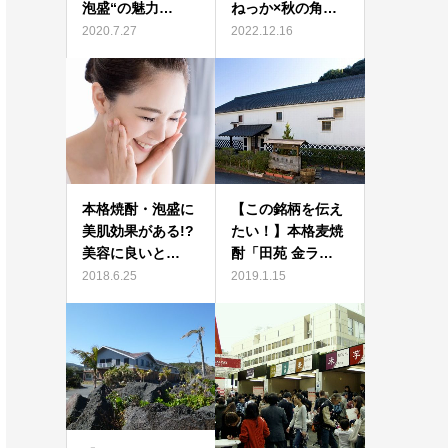
泡盛“の魅力…
ねっか×秋の角…
2020.7.27
2022.12.16
本格焼酎・泡盛に
【この銘柄を伝え
美肌効果がある!?
たい！】本格麦焼
美容に良いと…
酎「田苑 金ラ…
2018.6.25
2019.1.15