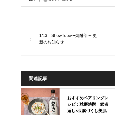
1/13 ShowTube〜焼酎部〜 更
新のお知らせ
関連記事
おすすめペアリングレ
シピ：球磨焼酎 武者
返し×豆腐づくし美肌