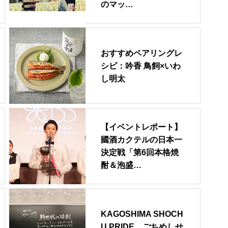
のマッ…
おすすめペアリングレ
シピ：吟香 鳥飼×いわ
し明太
【イベントレポート】
國酒カクテルの日本一
決定戦「第6回本格焼
酎＆泡盛…
KAGOSHIMA SHOCH
U PRIDE ごちめしせ