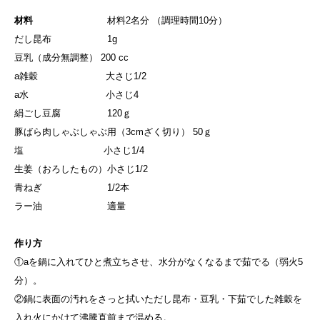
材料
材料2名分 （調理時間10分）
だし昆布 1g
豆乳（成分無調整） 200 cc
a雑穀 大さじ1/2
a水 小さじ4
絹ごし豆腐 120ｇ
豚ばら肉しゃぶしゃぶ用（3cmざく切り） 50ｇ
塩 小さじ1/4
生姜（おろしたもの）小さじ1/2
青ねぎ 1/2本
ラー油 適量
作り方
①aを鍋に入れてひと煮立ちさせ、水分がなくなるまで茹でる（弱火5
分）。
②鍋に表面の汚れをさっと拭いただし昆布・豆乳・下茹でした雑穀を
入れ火にかけて沸騰直前まで温める。