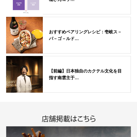
おすすめペアリングレシピ：壱岐ス－
パ－ゴ－ルド…
【前編】日本独自のカクテル文化を目
指す南雲主于…