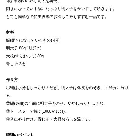
博多名物のいわし明太を再現。
開きになっている鰯にたっぷり明太子をサンドして焼きます。
とても簡単なのに主役級のお酒もご飯もすすむ一品です。
材料
鰯(開きになっているもの) 4尾
明太子 80g 1腹(2本)
大根(すりおろし) 80g
青じそ 2枚
作り方
①鰯は水分をしっかりのぞき、明太子は薄皮をのぞき、４等分に分け
る。
②鰯(身側)の半面に明太子をのせ、ややしっかりはさむ。
③トースターで焼く(1000ｗ13分)。
④器に盛り付け、青じそ・大根おろしを添える。
調理のポイント