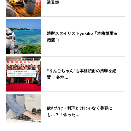
港叉焼
焼酎スタイリストyukiko「本格焼酎＆
泡盛コ…
“りんごちゃん”も本格焼酎の風味を絶
賛！ 各地…
飲むだけ・料理だけじゃなく美容に
も…？！余った…