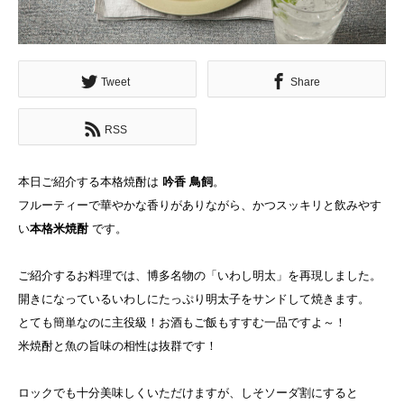
Tweet
Share
RSS
本日ご紹介する本格焼酎は
吟香 鳥飼
。
フルーティーで華やかな香りがありながら、かつスッキリと飲みやす
い
本格米焼酎
です。
ご紹介するお料理では、博多名物の「いわし明太」を再現しました。
開きになっているいわしにたっぷり明太子をサンドして焼きます。
とても簡単なのに主役級！お酒もご飯もすすむ一品ですよ～！
米焼酎と魚の旨味の相性は抜群です！
ロックでも十分美味しくいただけますが、しそソーダ割にすると