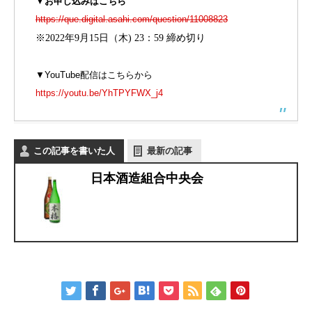
▼
お申し込みはこちら
https://que.digital.asahi.com/question/11008823
※
2022
年
9
月
15
日（木
) 23
：
59
締め切り
▼YouTube配信はこちらから
https://youtu.be/YhTPYFWX_j4
この記事を書いた人
最新の記事
日本酒造組合中央会