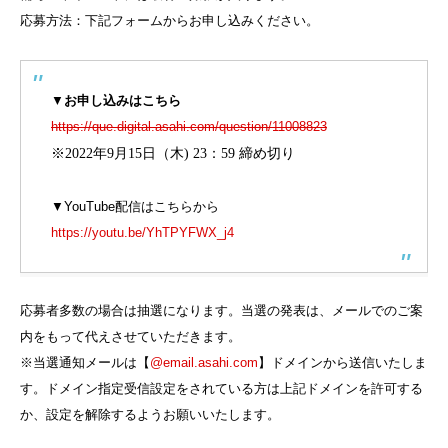
応募方法：下記フォームからお申し込みください。
▼
お申し込みはこちら
https://que.digital.asahi.com/question/11008823
※
2022
年
9
月
15
日（木
) 23
：
59
締め切り
▼YouTube配信はこちらから
https://youtu.be/YhTPYFWX_j4
応募者多数の場合は抽選になります。当選の発表は、メールでのご案
内をもって代えさせていただきます。
※当選通知メールは【
@email.asahi.com
】ドメインから送信いたしま
す。ドメイン指定受信設定をされている方は上記ドメインを許可する
か、設定を解除するようお願いいたします。