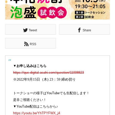
Tweet
Share
RSS
▼
お申し込みはこちら
https://que.digital.asahi.com/question/11008823
※
2022
年
9
月
15
日（木
) 23
：
59
締め切り
トークショーの様子はYouTubeでも生配信します！
是非ご視聴ください！
▼YouTube配信はこちらから♪
https://youtu.be/YhTPYFWX_j4