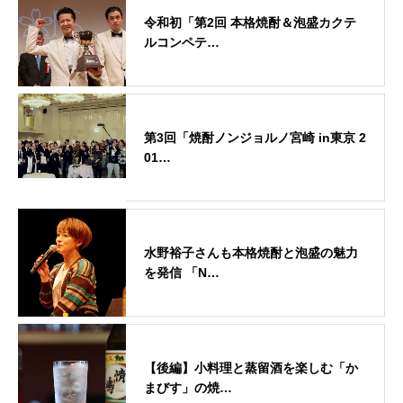
令和初「第2回 本格焼酎＆泡盛カクテ
ルコンペテ…
第3回「焼酎ノンジョルノ宮崎 in東京 2
01…
水野裕子さんも本格焼酎と泡盛の魅力
を発信 「N…
【後編】小料理と蒸留酒を楽しむ「か
まびす」の焼…