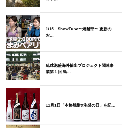
1/15 ShowTube〜焼酎部〜 更新の
お…
琉球泡盛海外輸出プロジェクト関連事
業第１回 島…
11月1日「本格焼酎&泡盛の日」を記…