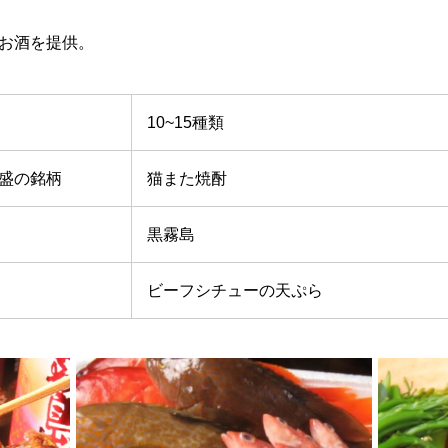
お酒を提供。
10~15種類
盛の銘柄
猫また焼酎
黒霧島
ビーフシチューの天ぷら