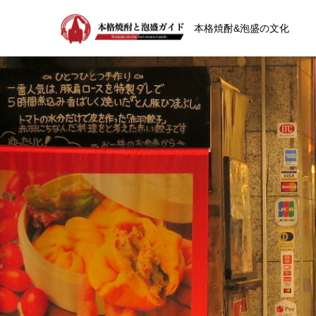
本格焼酎&泡盛の文化