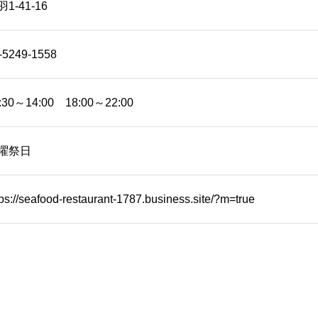
1-41-16
-5249-1558
:30～14:00 18:00～22:00
曜祭日
tps://seafood-restaurant-1787.business.site/?m=true